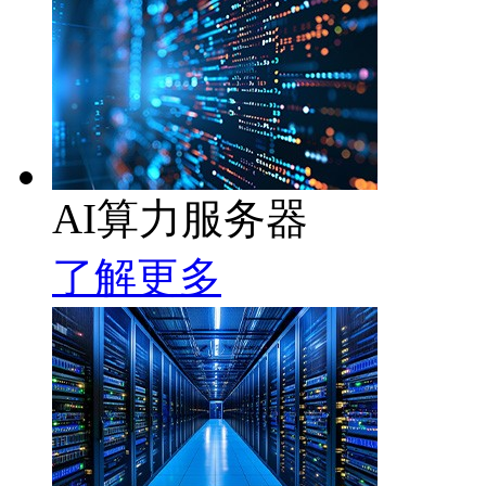
AI算力服务器
了解更多