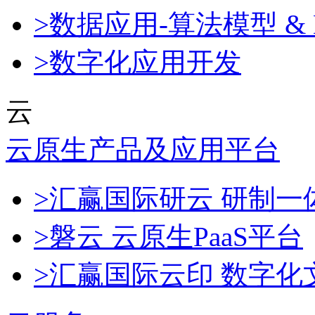
>数据应用-算法模型 & 
>数字化应用开发
云
云原生产品及应用平台
>汇赢国际研云 研制
>磐云 云原生PaaS平台
>汇赢国际云印 数字化