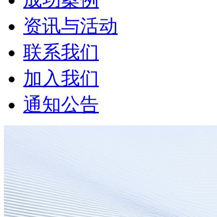
资讯与活动
联系我们
加入我们
通知公告