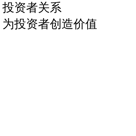
投资者关系
为投资者创造价值