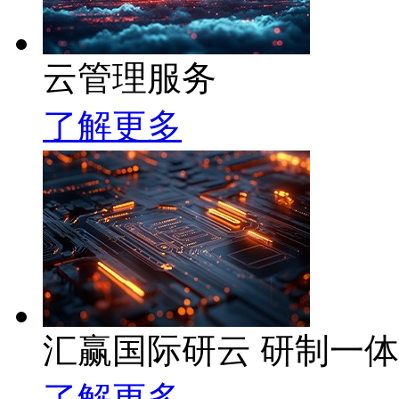
云管理服务
了解更多
汇赢国际研云 研制一
了解更多