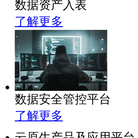
数据资产入表
了解更多
数据安全管控平台
了解更多
云原生产品及应用平台