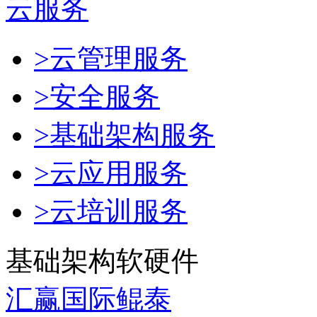
云服务
>云管理服务
>安全服务
>基础架构服务
>云应用服务
>云培训服务
基础架构软硬件
汇赢国际鲲泰