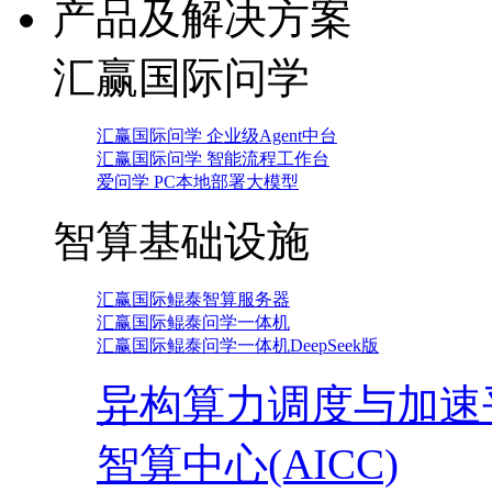
产品及解决方案
汇赢国际问学
汇赢国际问学 企业级Agent中台
汇赢国际问学 智能流程工作台
爱问学 PC本地部署大模型
智算基础设施
汇赢国际鲲泰智算服务器
汇赢国际鲲泰问学一体机
汇赢国际鲲泰问学一体机DeepSeek版
异构算力调度与加速
智算中心(AICC)